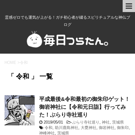
霊感ゼロでも運気が上がる！ガチ初心者が綴るスピリチュアルな神仏ブ
ログ
HOME
>
令和
「 令和 」 一覧
平成最後&令和最初の御朱印ゲット！
御岩神社に【令和元日詣】行ってみ
た！ぶらり寺社巡り
2019/05/01
-
ぶらり寺社巡り
,
神社
,
茨城県
令和
,
助川鹿島神社
,
大甕神社
,
御岩神社
,
御朱印
,
神峰神社
,
茨城県