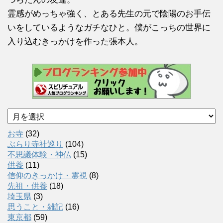
霊感がめっちゃ強く、とある先生の元で陰陽のお手伝
いをしているようなガチなひと。僕がこっちの世界に
入り込むきっかけを作った張本人。
ア
ー
カ
お寺
(32)
イ
ぶらり寺社巡り
(104)
ブ
不思議体験・神仏
(15)
供養
(11)
信仰のきっかけ・霊視
(8)
先祖・供養
(18)
埼玉県
(3)
思うこと・雑記
(16)
東京都
(59)