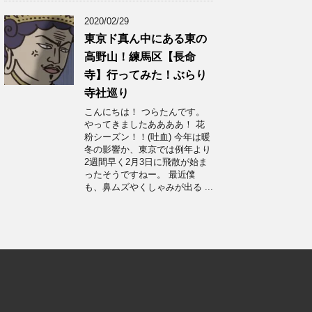
2020/02/29
東京ド真ん中にある東の
高野山！練馬区【長命
寺】行ってみた！ぶらり
寺社巡り
こんにちは！ つらたんです。
やってきましたああああ！ 花
粉シーズン！！(吐血) 今年は暖
冬の影響か、東京では例年より
2週間早く2月3日に飛散が始ま
ったそうですねー。 最近僕
も、鼻ムズやくしゃみが出る ...