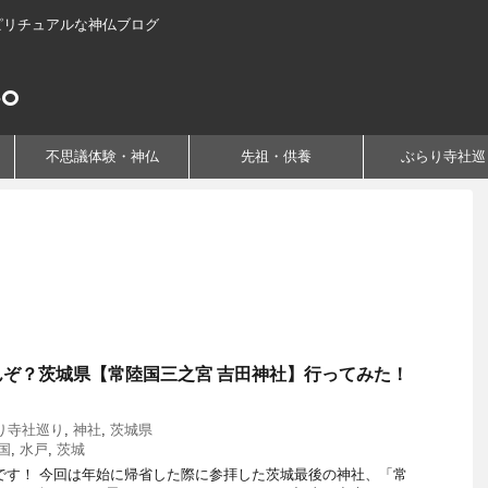
ピリチュアルな神仏ブログ
不思議体験・神仏
先祖・供養
ぶらり寺社巡
ぞ？茨城県【常陸国三之宮 吉田神社】行ってみた！
り寺社巡り
,
神社
,
茨城県
国
,
水戸
,
茨城
です！ 今回は年始に帰省した際に参拝した茨城最後の神社、「常