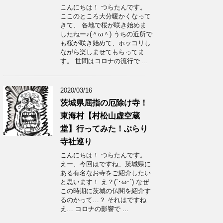
こんにちは！ つらたんです。
ここのところ大分暖かくなって
きて、 各地で桜が咲き始めま
したねー♪(＾ω＾) うちの近所で
も桜が咲き始めて、ホッコリし
ながら楽しませてもらってま
す。 世間はコロナの流行で ...
2020/03/16
茨城県屈指の厄除け寺！
東海村【村松山虚空蔵
堂】行ってみた！ぶらり
寺社巡り
こんにちは！ つらたんです。
えー、今回はですね、茨城県に
ある有名なお寺をご紹介したい
と思います！ え？(´･ω･`) なぜ
この時期に茨城の仏閣を紹介す
るのかって…？ それはですね
え… コロナの影響で ...