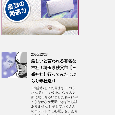
2020/12/28
厳しいと言われる有名な
神社！埼玉県秩父市【三
峯神社】行ってみた！ぶ
らり寺社巡り
ご無沙汰しております！ つら
たんです！ いやあ、久々の更
新になっちゃいましたあ～(＾ω
＾;) なかなか更新できず申し訳
ありません！ そしてたくさん
のコメントでご心配頂き、あり