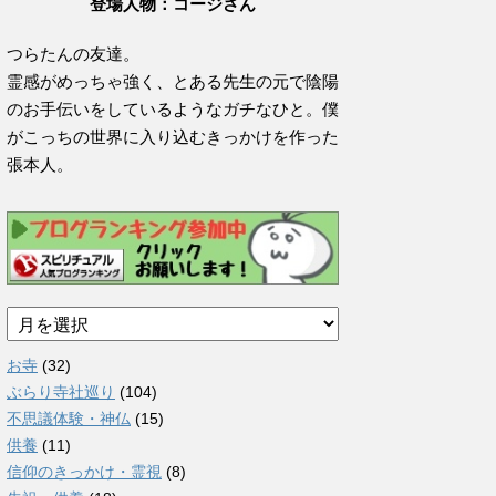
登場人物：コージさん
つらたんの友達。
霊感がめっちゃ強く、とある先生の元で陰陽
のお手伝いをしているようなガチなひと。僕
がこっちの世界に入り込むきっかけを作った
張本人。
ア
ー
カ
お寺
(32)
イ
ぶらり寺社巡り
(104)
ブ
不思議体験・神仏
(15)
供養
(11)
信仰のきっかけ・霊視
(8)