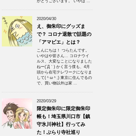
がとうございます。 いやは ...
2020/04/30
え、御朱印にグッズま
で？ コロナ退散で話題の
「アマビエ」とは？
こんにちは！ つらたんです。
いやはや皆さん… コロナウイ
ルス、大変なことになりました
ねー(´Д｀) かく言う僕も、4月
頭から在宅テレワークになりま
して(＾ω＾;) 東京に住んでるの
で、買い物以外は家 ...
2020/03/29
限定御朱印に限定御朱印
帳も！埼玉県川口市【鎮
守氷川神社】行ってみ
た！ぶらり寺社巡り