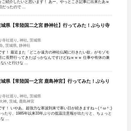
をご紹介したいと思います！ あー、やっとこさ記事に出来たあｗ
だったので ...
城県【常陸国二之宮 静神社】行ってみた！ぶらり寺
り寺社巡り
,
神社
,
茨城県
命
,
茨城県
,
静神社
です！ 最近また「どこか遠方の神社仏閣に行きたい欲」がモゾモ
2月に長野行ってきたばっかなんですけどねｗｗｗ 仕事や有休の兼
いと行けな ...
城県【常陸国一之宮 鹿島神宮】行ってみた！ぶらり
り寺社巡り
,
神社
,
茨城県
大神
,
茨城
,
鹿島神宮
です！ いやあ、超強力な寒波到来で寒い日が続きますね～(＾ω＾;)
ったり、1985年以来33年ぶりの低温注意報が出たりと、ちょっと
...