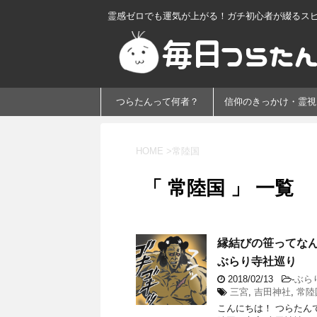
霊感ゼロでも運気が上がる！ガチ初心者が綴るス
つらたんって何者？
信仰のきっかけ・霊視
HOME
>
常陸国
「 常陸国 」 一覧
縁結びの笹ってなん
ぶらり寺社巡り
2018/02/13
-
ぶら
三宮
,
吉田神社
,
常陸
こんにちは！ つらたん