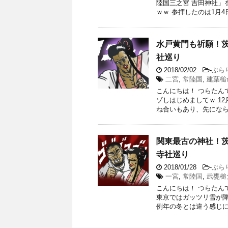
陸国三之宮 吉田神社」
ｗｗ 参拝したのは1月4日
水戸黄門も祈願！茨
社巡り
2018/02/02
-
ぶら
二宮
,
常陸国
,
建葉槌
こんにちは！ つらたん
ゾしはじめましてｗ 1
ね合いもあり、先にならな
関東最古の神社！茨
寺社巡り
2018/01/28
-
ぶら
一宮
,
常陸国
,
武甕槌
こんにちは！ つらたん
東京ではガッツリ雪が降
例年の冬とは違う感じにな 