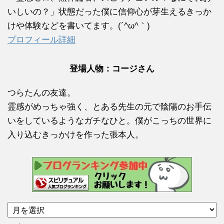
いしいの？」状態だった僕に信仰心が芽生えるきっか
けや体験などを書いてます。(´^ω^｀)
プロフィール詳細
登場人物：コージさん
つらたんの友達。
霊感がめっちゃ強く、とある先生の元で陰陽のお手伝
いをしているようなガチなひと。僕がこっちの世界に
入り込むきっかけを作った張本人。
ア
ー