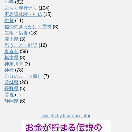
カ
お寺
(32)
イ
ぶらり寺社巡り
(104)
ブ
不思議体験・神仏
(15)
供養
(11)
信仰のきっかけ・霊視
(8)
先祖・供養
(18)
埼玉県
(3)
思うこと・雑記
(16)
東京都
(59)
栃木県
(3)
神奈川県
(3)
神社
(78)
自分のルーツ探し
(7)
茨城県
(26)
長野県
(5)
霊視
(1)
静岡県
(6)
Tweets by tsuratan_blog