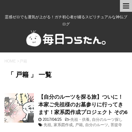
霊感ゼロでも運気が上がる！ガチ初心者が綴るスピリチュアルな神仏ブ
ログ
HOME
>
戸籍
「 戸籍 」 一覧
【自分のルーツを探る旅】ついに！
本家ご先祖様のお墓参りに行ってき
ます！家系図作成プロジェクト その6
2017/04/25
-
先祖・供養
,
自分のルーツ探し
先祖
,
家系図作成
,
戸籍
,
自分のルーツ
,
菩提寺