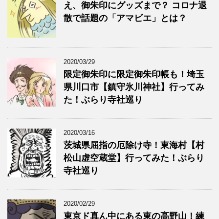
え、御朱印にグッズまで？ コロナ退
散で話題の「アマビエ」とは？
2020/03/29
限定御朱印に限定御朱印帳も！埼玉
県川口市【鎮守氷川神社】行ってみ
た！ぶらり寺社巡り
2020/03/16
茨城県屈指の厄除け寺！東海村【村
松山虚空蔵堂】行ってみた！ぶらり
寺社巡り
2020/02/29
東京ド真ん中にある東の高野山！練