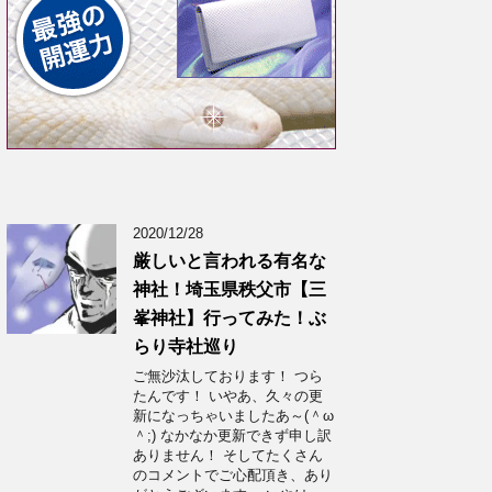
2020/12/28
厳しいと言われる有名な
神社！埼玉県秩父市【三
峯神社】行ってみた！ぶ
らり寺社巡り
ご無沙汰しております！ つら
たんです！ いやあ、久々の更
新になっちゃいましたあ～(＾ω
＾;) なかなか更新できず申し訳
ありません！ そしてたくさん
のコメントでご心配頂き、あり