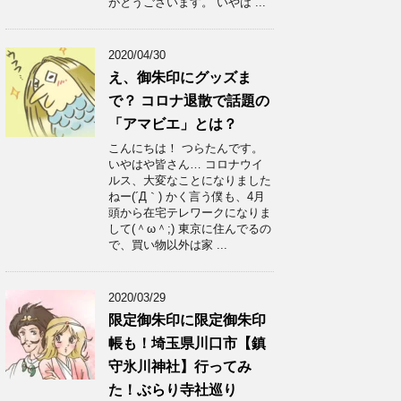
がとうございます。 いやは ...
2020/04/30
え、御朱印にグッズま
で？ コロナ退散で話題の
「アマビエ」とは？
こんにちは！ つらたんです。
いやはや皆さん… コロナウイ
ルス、大変なことになりました
ねー(´Д｀) かく言う僕も、4月
頭から在宅テレワークになりま
して(＾ω＾;) 東京に住んでるの
で、買い物以外は家 ...
2020/03/29
限定御朱印に限定御朱印
帳も！埼玉県川口市【鎮
守氷川神社】行ってみ
た！ぶらり寺社巡り