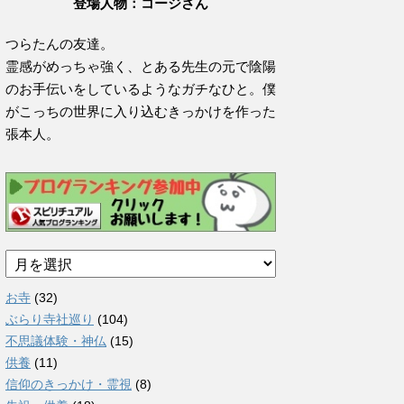
登場人物：コージさん
つらたんの友達。
霊感がめっちゃ強く、とある先生の元で陰陽
のお手伝いをしているようなガチなひと。僕
がこっちの世界に入り込むきっかけを作った
張本人。
ア
ー
カ
お寺
(32)
イ
ぶらり寺社巡り
(104)
ブ
不思議体験・神仏
(15)
供養
(11)
信仰のきっかけ・霊視
(8)