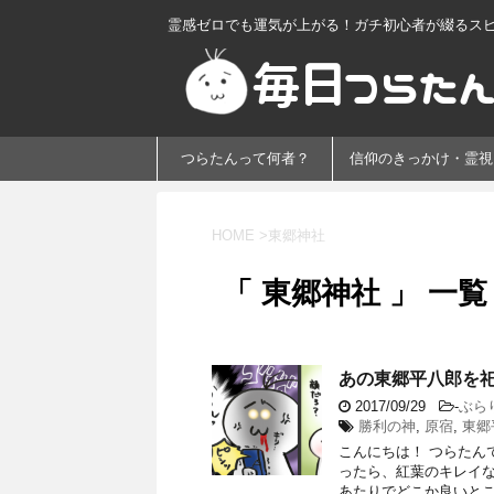
霊感ゼロでも運気が上がる！ガチ初心者が綴るス
つらたんって何者？
信仰のきっかけ・霊視
HOME
>
東郷神社
「 東郷神社 」 一覧
あの東郷平八郎を
2017/09/29
-
ぶら
勝利の神
,
原宿
,
東郷
こんにちは！ つらたん
ったら、紅葉のキレイ
あたりでどこか良いとこあ