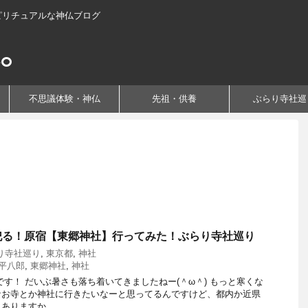
ピリチュアルな神仏ブログ
不思議体験・神仏
先祖・供養
ぶらり寺社巡
祀る！原宿【東郷神社】行ってみた！ぶらり寺社巡り
り寺社巡り
,
東京都
,
神社
平八郎
,
東郷神社
,
神社
です！ だいぶ暑さも落ち着いてきましたねー(＾ω＾) もっと寒くな
なお寺とか神社に行きたいなーと思ってるんですけど、都内か近県
りますか ...