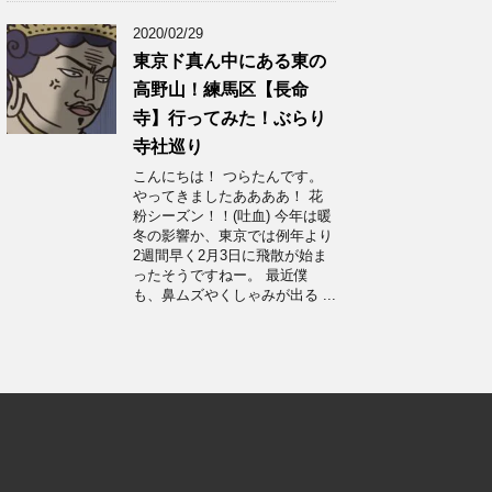
2020/02/29
東京ド真ん中にある東の
高野山！練馬区【長命
寺】行ってみた！ぶらり
寺社巡り
こんにちは！ つらたんです。
やってきましたああああ！ 花
粉シーズン！！(吐血) 今年は暖
冬の影響か、東京では例年より
2週間早く2月3日に飛散が始ま
ったそうですねー。 最近僕
も、鼻ムズやくしゃみが出る ...