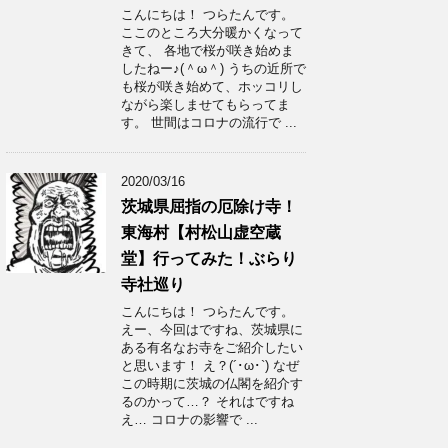
こんにちは！ つらたんです。
ここのところ大分暖かくなって
きて、 各地で桜が咲き始めま
したねー♪(＾ω＾) うちの近所で
も桜が咲き始めて、ホッコリし
ながら楽しませてもらってま
す。 世間はコロナの流行で ...
2020/03/16
茨城県屈指の厄除け寺！
東海村【村松山虚空蔵
堂】行ってみた！ぶらり
寺社巡り
こんにちは！ つらたんです。
えー、今回はですね、茨城県に
ある有名なお寺をご紹介したい
と思います！ え？(´･ω･`) なぜ
この時期に茨城の仏閣を紹介す
るのかって…？ それはですね
え… コロナの影響で ...