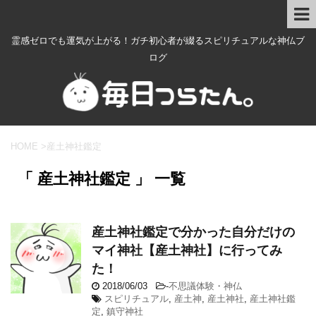
霊感ゼロでも運気が上がる！ガチ初心者が綴るスピリチュアルな神仏ブ
ログ
HOME
>
産土神社鑑定
「 産土神社鑑定 」 一覧
産土神社鑑定で分かった自分だけの
マイ神社【産土神社】に行ってみ
た！
2018/06/03
-
不思議体験・神仏
スピリチュアル
,
産土神
,
産土神社
,
産土神社鑑
定
,
鎮守神社