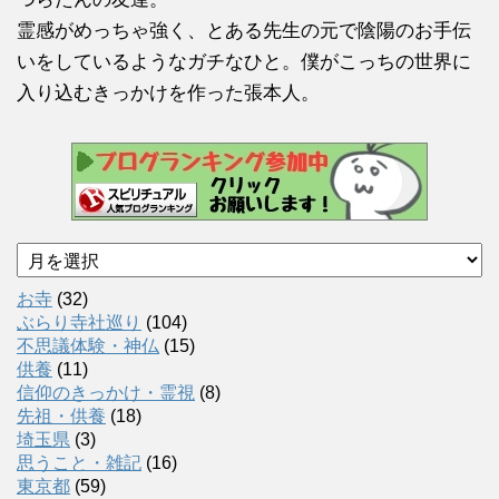
霊感がめっちゃ強く、とある先生の元で陰陽のお手伝
いをしているようなガチなひと。僕がこっちの世界に
入り込むきっかけを作った張本人。
ア
ー
カ
お寺
(32)
イ
ぶらり寺社巡り
(104)
ブ
不思議体験・神仏
(15)
供養
(11)
信仰のきっかけ・霊視
(8)
先祖・供養
(18)
埼玉県
(3)
思うこと・雑記
(16)
東京都
(59)