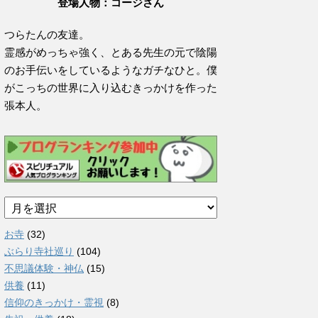
登場人物：コージさん
つらたんの友達。
霊感がめっちゃ強く、とある先生の元で陰陽
のお手伝いをしているようなガチなひと。僕
がこっちの世界に入り込むきっかけを作った
張本人。
ア
ー
カ
お寺
(32)
イ
ぶらり寺社巡り
(104)
ブ
不思議体験・神仏
(15)
供養
(11)
信仰のきっかけ・霊視
(8)