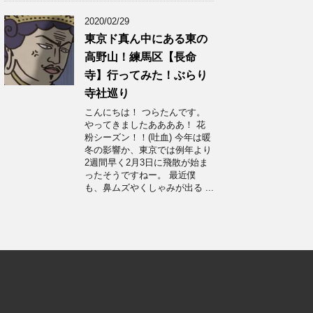
2020/02/29
東京ド真ん中にある東の
高野山！練馬区【長命
寺】行ってみた！ぶらり
寺社巡り
こんにちは！ つらたんです。
やってきましたああああ！ 花
粉シーズン！！(吐血) 今年は暖
冬の影響か、東京では例年より
2週間早く2月3日に飛散が始ま
ったそうですねー。 最近僕
も、鼻ムズやくしゃみが出る ...