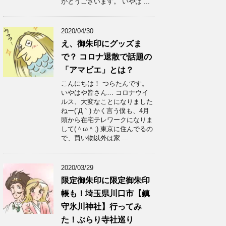
がとうございます。 いやは ...
2020/04/30
え、御朱印にグッズま
で？ コロナ退散で話題の
「アマビエ」とは？
こんにちは！ つらたんです。
いやはや皆さん… コロナウイ
ルス、大変なことになりました
ねー(´Д｀) かく言う僕も、4月
頭から在宅テレワークになりま
して(＾ω＾;) 東京に住んでるの
で、買い物以外は家 ...
2020/03/29
限定御朱印に限定御朱印
帳も！埼玉県川口市【鎮
守氷川神社】行ってみ
た！ぶらり寺社巡り