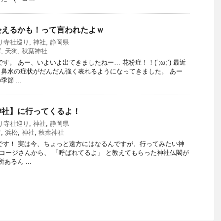
会えるかも！って言われたよｗ
り寺社巡り
,
神社
,
静岡県
拝
,
天狗
,
秋葉神社
す。 あー、いよいよ出てきましたねー… 花粉症！！(´;ω;`) 最近
鼻水の症状がだんだん強く表れるようになってきました。 あー
節 ...
神社】に行ってくるよ！
り寺社巡り
,
神社
,
静岡県
行
,
浜松
,
神社
,
秋葉神社
です！ 実は今、ちょっと遠方にはなるんですが、行ってみたい神
) コージさんから、 「呼ばれてるよ」 と教えてもらった神社仏閣が
るん ...