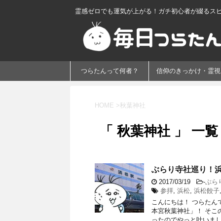
霊感ゼロでも運気が上がる！ガチ初心者が綴るス
つらたんって何者？
信仰のきっかけ・霊視
HOME
>
秋葉神社
「 秋葉神社 」 一覧
ぶらり寺社巡り！浜
2017/03/19
-
ぶら
参拝
,
浜松
,
浜松餃子
こんにちは！ つらたん
本宮秋葉神社」！ そこ
ったのでやっと叶いました～