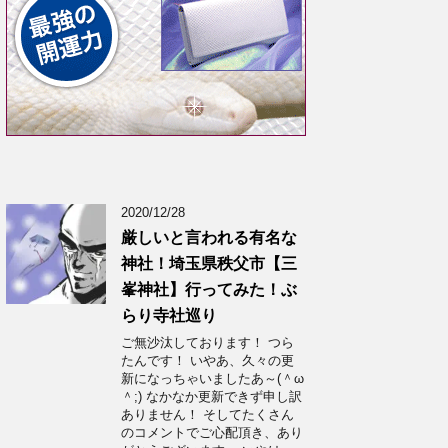
2020/12/28
厳しいと言われる有名な
神社！埼玉県秩父市【三
峯神社】行ってみた！ぶ
らり寺社巡り
ご無沙汰しております！ つら
たんです！ いやあ、久々の更
新になっちゃいましたあ～(＾ω
＾;) なかなか更新できず申し訳
ありません！ そしてたくさん
のコメントでご心配頂き、あり