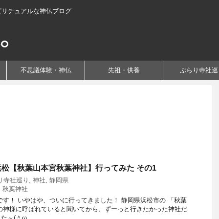
ピリチュアルな神仏ブログ
不思議体験・神仏
先祖・供養
ぶらり寺社巡
松【秋葉山本宮秋葉神社】行ってみた その1
り寺社巡り
,
神社
,
静岡県
,
秋葉神社
です！ いやはや、ついに行ってきました！ 静岡県浜松市の 「秋葉
の神様に呼ばれていると聞いてから、ずーっと行きたかった神社だ
(＾ω ...