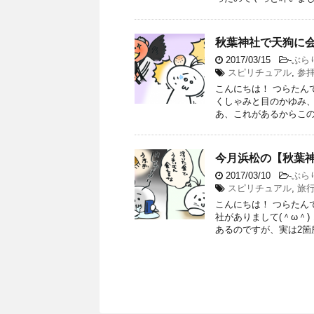
秋葉神社で天狗に
2017/03/15
-
ぶら
スピリチュアル
,
参
こんにちは！ つらたんで
くしゃみと目のかゆみ、
あ、これがあるからこの季
今月浜松の【秋葉
2017/03/10
-
ぶら
スピリチュアル
,
旅
こんにちは！ つらたん
社がありまして(＾ω＾
あるのですが、実は2箇所あ