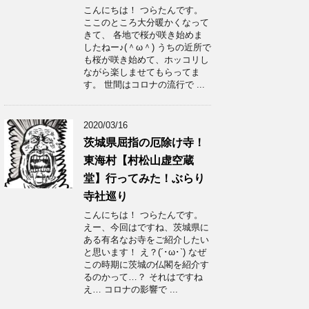
こんにちは！ つらたんです。
ここのところ大分暖かくなって
きて、 各地で桜が咲き始めま
したねー♪(＾ω＾) うちの近所で
も桜が咲き始めて、ホッコリし
ながら楽しませてもらってま
す。 世間はコロナの流行で ...
2020/03/16
茨城県屈指の厄除け寺！
東海村【村松山虚空蔵
堂】行ってみた！ぶらり
寺社巡り
こんにちは！ つらたんです。
えー、今回はですね、茨城県に
ある有名なお寺をご紹介したい
と思います！ え？(´･ω･`) なぜ
この時期に茨城の仏閣を紹介す
るのかって…？ それはですね
え… コロナの影響で ...