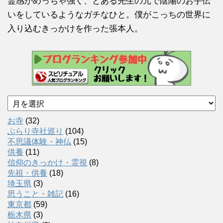
霊感がめっちゃ強く、とある先生の元で陰陽のお手伝
いをしているようなガチなひと。僕がこっちの世界に
入り込むきっかけを作った張本人。
ア
ー
カ
お寺
(32)
イ
ぶらり寺社巡り
(104)
ブ
不思議体験・神仏
(15)
供養
(11)
信仰のきっかけ・霊視
(8)
先祖・供養
(18)
埼玉県
(3)
思うこと・雑記
(16)
東京都
(59)
栃木県
(3)