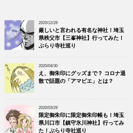
2020/12/28
厳しいと言われる有名な神社！埼玉
県秩父市【三峯神社】行ってみた！
ぶらり寺社巡り
2020/04/30
え、御朱印にグッズまで？ コロナ退
散で話題の「アマビエ」とは？
2020/03/29
限定御朱印に限定御朱印帳も！埼玉
県川口市【鎮守氷川神社】行ってみ
た！ぶらり寺社巡り