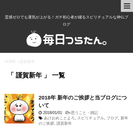
霊感ゼロでも運気が上がる！ガチ初心者が綴るスピリチュアルな神仏ブ
ログ
HOME
>
謹賀新年
「 謹賀新年 」 一覧
2018年 新年のご挨拶と当ブログにつ
いて
2018/01/01
-
思うこと・雑記
あけおめことよろ
,
スピリチュアル
,
ブログ
,
新年
のご挨拶
,
謹賀新年