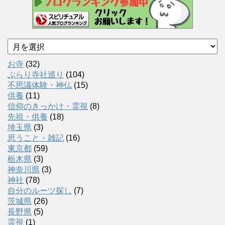
ア
ー
カ
お寺
(32)
イ
ぶらり寺社巡り
(104)
ブ
不思議体験・神仏
(15)
供養
(11)
信仰のきっかけ・霊視
(8)
先祖・供養
(18)
埼玉県
(3)
思うこと・雑記
(16)
東京都
(59)
栃木県
(3)
神奈川県
(3)
神社
(78)
自分のルーツ探し
(7)
茨城県
(26)
長野県
(5)
霊視
(1)