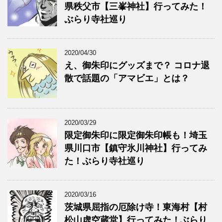
県秩父市【三峯神社】行ってみた！
ぶらり寺社巡り
2020/04/30
え、御朱印にグッズまで？ コロナ退
散で話題の「アマビエ」とは？
2020/03/29
限定御朱印に限定御朱印帳も！埼玉
県川口市【鎮守氷川神社】行ってみ
た！ぶらり寺社巡り
2020/03/16
茨城県屈指の厄除け寺！東海村【村
松山虚空蔵堂】行ってみた！ぶらり