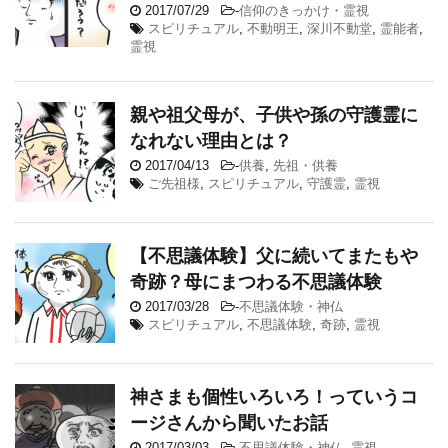
2017/07/29
-
信仰のきっかけ・霊視
スピリチュアル
,
不動明王
,
深川不動堂
,
霊能者
,
霊視
親や祖父母が、子供や孫の守護霊に
なれない理由とは？
2017/04/13
-
供養
,
先祖・供養
ご先祖様
,
スピリチュアル
,
守護霊
,
霊視
【不思議体験】父に続いてまたもや
奇跡？母にまつわる不思議体験
2017/03/28
-
不思議体験・神仏
スピリチュアル
,
不思議体験
,
奇跡
,
霊視
神さまも個性いろいろ！っていうコ
ージさんから聞いたお話
2017/03/03
-
不思議体験・神仏
,
霊視