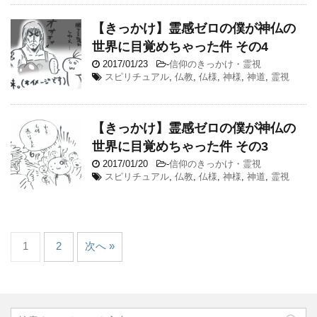
【きっかけ】霊感ゼロの僕が神仏の
世界に目覚めちゃった件 その4
2017/01/23
-
信仰のきっかけ・霊視
スピリチュアル
,
仏教
,
仏様
,
神様
,
神道
,
霊視
【きっかけ】霊感ゼロの僕が神仏の
世界に目覚めちゃった件 その3
2017/01/20
-
信仰のきっかけ・霊視
スピリチュアル
,
仏教
,
仏様
,
神様
,
神道
,
霊視
1
2
次へ »