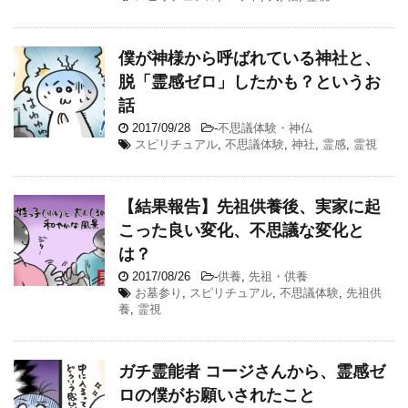
僕が神様から呼ばれている神社と、
脱「霊感ゼロ」したかも？というお
話
2017/09/28
-
不思議体験・神仏
スピリチュアル
,
不思議体験
,
神社
,
霊感
,
霊視
【結果報告】先祖供養後、実家に起
こった良い変化、不思議な変化と
は？
2017/08/26
-
供養
,
先祖・供養
お墓参り
,
スピリチュアル
,
不思議体験
,
先祖供
養
,
霊視
ガチ霊能者 コージさんから、霊感ゼ
ロの僕がお願いされたこと