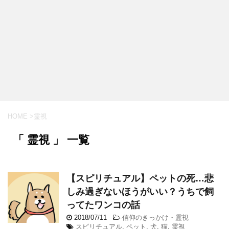
HOME
>
霊視
「 霊視 」 一覧
【スピリチュアル】ペットの死…悲
しみ過ぎないほうがいい？うちで飼
ってたワンコの話
2018/07/11
-
信仰のきっかけ・霊視
スピリチュアル
,
ペット
,
犬
,
猫
,
霊視