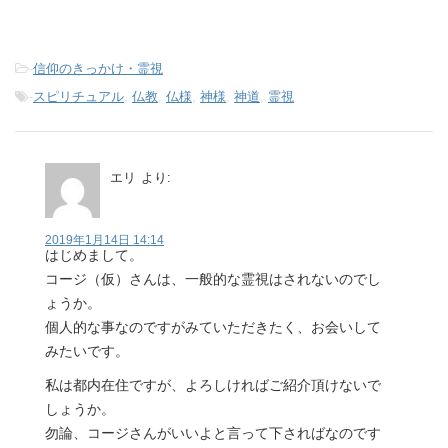
-
信仰のきっかけ・霊視
-
スピリチュアル
,
仏教
,
仏様
,
神様
,
神道
,
霊視
エリ
より:
2019年1月14日 14:14
はじめまして。
コージ（仮）さんは、一般的な霊視はされないのでし
ょうか。
個人的な事なのですがみていただきたく、お会いして
みたいです。
私は都内在住ですが、よろしければご紹介頂けないで
しょうか。
勿論、コージさんがいいよと言って下さればなのです