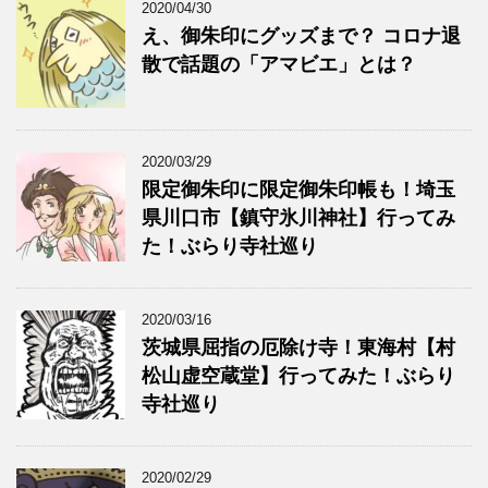
2020/04/30
え、御朱印にグッズまで？ コロナ退
散で話題の「アマビエ」とは？
2020/03/29
限定御朱印に限定御朱印帳も！埼玉
県川口市【鎮守氷川神社】行ってみ
た！ぶらり寺社巡り
2020/03/16
茨城県屈指の厄除け寺！東海村【村
松山虚空蔵堂】行ってみた！ぶらり
寺社巡り
2020/02/29