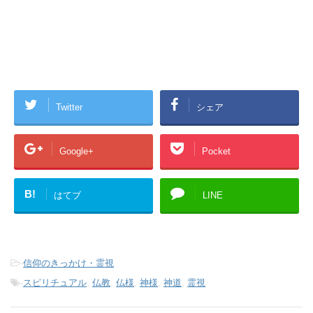
Twitter
シェア
Google+
Pocket
B!
はてブ
LINE
-
信仰のきっかけ・霊視
-
スピリチュアル
,
仏教
,
仏様
,
神様
,
神道
,
霊視