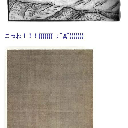
こっわ！！！((((((( ；ﾟДﾟ)))))))