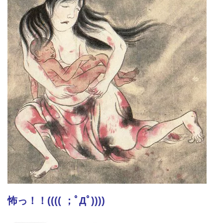
怖っ！！(((( ；ﾟДﾟ))))