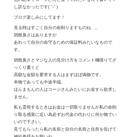
し訳なかったです( ˇ-ˇ )
ブログ楽しみにしてます！
見る時はすごく自分の命削りますものね…。
胡散臭さはありますが
あれって自分の命守るための保証料みたいなもので
す。
胡散臭さとマジな人の見分け方をコメント欄借りてざ
っくり書くと
高額な金額を要求する人はまずほぼ偽物です。
本物であっても中途半端。
ほんまもんの人はコージさんみたいにお金すら欲求し
ません。
私も霊視するときはお金は一切取りませんが私の命削
り取る感覚に近い為必ずお代金の代わりに何か物でい
いので下さい。
見てもらったら私の名前と自分の名前と住所を告げて
神社参拝をお願いね。