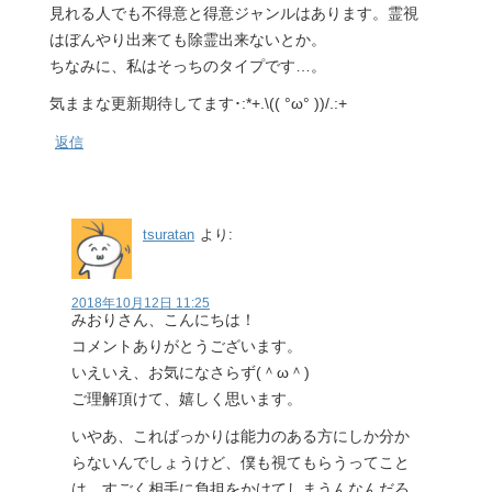
見れる人でも不得意と得意ジャンルはあります。霊視
はぼんやり出来ても除霊出来ないとか。
ちなみに、私はそっちのタイプです…。
気ままな更新期待してます･:*+.\(( °ω° ))/.:+
返信
tsuratan
より:
2018年10月12日 11:25
みおりさん、こんにちは！
コメントありがとうございます。
いえいえ、お気になさらず(＾ω＾)
ご理解頂けて、嬉しく思います。
いやあ、こればっかりは能力のある方にしか分か
らないんでしょうけど、僕も視てもらうってこと
は、すごく相手に負担をかけてしまうんなんだろ