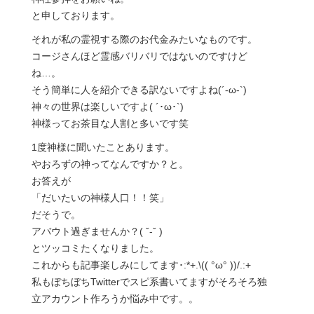
と申しております。
それが私の霊視する際のお代金みたいなものです。
コージさんほど霊感バリバリではないのですけど
ね…。
そう簡単に人を紹介できる訳ないですよね(´-ω-`)
神々の世界は楽しいですよ( ´･ω･`)
神様ってお茶目な人割と多いです笑
1度神様に聞いたことあります。
やおろずの神ってなんですか？と。
お答えが
「だいたいの神様人口！！笑」
だそうで。
アバウト過ぎませんか？( ˇ-ˇ )
とツッコミたくなりました。
これからも記事楽しみにしてます･:*+.\(( °ω° ))/.:+
私もぼちぼちTwitterでスピ系書いてますがそろそろ独
立アカウント作ろうか悩み中です。。