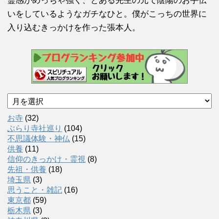
霊感がめっちゃ強く、とある先生の元で陰陽のお手伝
いをしているようなガチなひと。僕がこっちの世界に
入り込むきっかけを作った張本人。
ア
ー
カ
お寺
(32)
イ
ぶらり寺社巡り
(104)
ブ
不思議体験・神仏
(15)
供養
(11)
信仰のきっかけ・霊視
(8)
先祖・供養
(18)
埼玉県
(3)
思うこと・雑記
(16)
東京都
(59)
栃木県
(3)