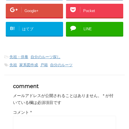
Google+
Pocket
B!
はてブ
LINE
-
先祖・供養
,
自分のルーツ探し
-
先祖
,
家系図作成
,
戸籍
,
自分のルーツ
comment
メールアドレスが公開されることはありません。
*
が付
いている欄は必須項目です
コメント
*