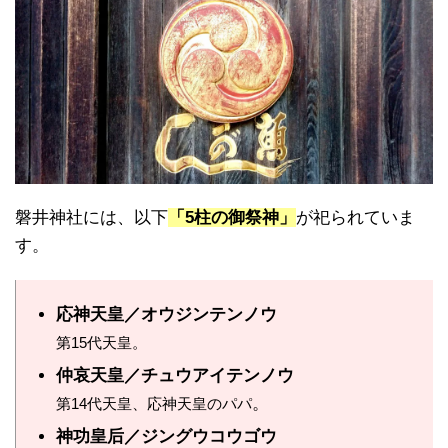
磐井神社には、以下
「5柱の御祭神」
が祀られていま
す。
応神天皇／オウジンテンノウ
第15代天皇。
仲哀天皇／チュウアイテンノウ
。
第14代天皇、応神天皇のパパ
神功皇后／ジングウコウゴウ