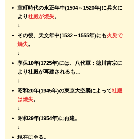
室町時代の永正年中(1504～1520年)に兵火に
より
社殿が焼失
。
↓
その後、天文年中(1532～1555年)にも
火災で
焼失
。
↓
享保10年(1725年)には、八代軍：徳川吉宗に
より社殿が再建されるも…
↓
昭和20年(1945年)の東京大空襲によって
社殿
は焼失
。
↓
昭和29年(1954年)に再建。
↓
現在に至る。