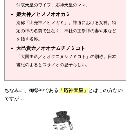
仲哀天皇のワイフ、応神天皇のママ。
姫大神／ヒメノオオカミ
別称「比売神／ヒメガミ」。
神道における女神。特
定の神の名前ではなく、神社の主祭神の妻や娘など
を指す名称。
大己貴命／オオナムチノミコト
「大国主命／オオクニヌシノミコト」の別称。日本
書紀のよるとスサノオの息子らしい。
ちなみに、御祭神である
「応神天皇」
とはこの方なの
ですが…