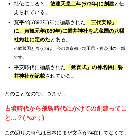
社伝によると、
敏達天皇二年(573年)に創建
と伝
えられている。
寛平4年(892年)年に編纂された
「三代実録」
に、貞観元年(859年)に磐井神社を武蔵国の八幡
社総社に定めた
とある。
※武蔵国と言うのは、今の東京都・埼玉県・神奈川の一部
です。
平安時代に編纂された
「延喜式」の神名帳に磐
井神社が記載
されている。
とのことなので、つまり…
古墳時代から飛鳥時代にかけての創建ってこ
と…？( ºωº ; )
この辺りの時代は日本にまだ文字が存在してなくて、