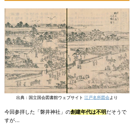
出典：国立国会図書館ウェブサイト
江戸名所図会
より
今回参拝した「磐井神社」の
創建年代は不明
だそうで
すが…