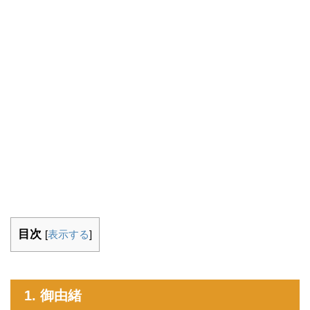
目次
[
表示する
]
1. 御由緒