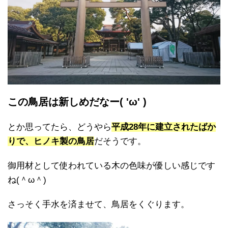
この鳥居は新しめだなー( 'ω' )
とか思ってたら、どうやら
平成28年に建立されたばか
りで、ヒノキ製の鳥居
だそうです。
御用材として使われている木の色味が優しい感じです
ね(＾ω＾)
さっそく手水を済ませて、鳥居をくぐります。