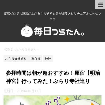
霊感ゼロでも運気が上がる！ガチ初心者が綴るスピリチュアルな神仏ブ
ログ
HOME
>
ぶらり寺社巡り
>
ぶらり寺社巡り
東京都
神社
参拝時間は朝が超おすすめ！原宿【明治
神宮】行ってみた！ぶらり寺社巡り
更新日：
2019年10月11日