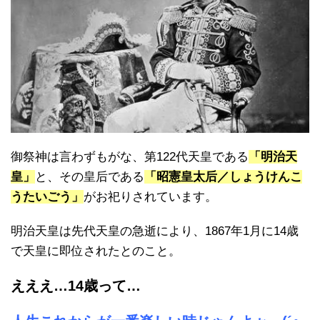
御祭神は言わずもがな、第122代天皇である
「明治天
皇」
と、その皇后である
「昭憲皇太后／しょうけんこ
うたいごう」
がお祀りされています。
明治天皇は先代天皇の急逝により、1867年1月に14歳
で天皇に即位されたとのこと。
えええ…14歳って…