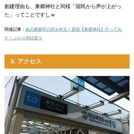
創建理由も、東郷神社と同様「国民から声が上がっ
た」ってことですしｗ
関連記事：
あの東郷平八郎を祀る！原宿【東郷神社】行ってみ
た！ぶらり寺社巡り
3. アクセス