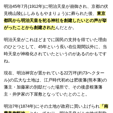
明治45年7月(1912年)に明治天皇が崩御され、京都の伏
見桃山陵(ふしみももやまりょう)に葬られた後、
東京
都民から明治天皇を祀る神社を創建したいとの声が挙
がったことから創建
された
んだとか。
明治天皇がこれほどまでに国民の支持を得ていた理由
のひとつとして、45年という長い在位期間以外に、当
時天皇が神格化されていたというのがあるのかもです
ね。
現在、明治神宮が置かれている22万坪(約73ヘクター
ル)の広大な土地は、江戸時代初めは肥後藩(熊本藩)の
藩主・加藤家の別邸だった場所で、その後彦根藩藩
主・井伊家の下屋敷となっていたとのこと。
明治7年(1874年)にその土地が政府に買い上げられ
「南