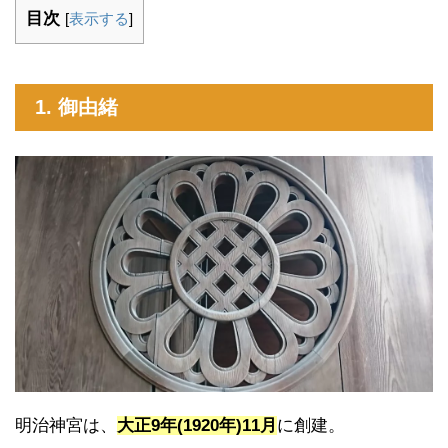
目次
[
表示する
]
1. 御由緒
明治神宮は、
大正9年(1920年)11月
に創建。