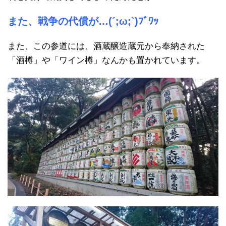
また、戦争の代償が…(´;ω;`)ﾌﾞﾜｯ
また、この参道には、酒蔵醸造蔵元から奉納された
「酒樽」や「ワイン樽」なんかも置かれています。