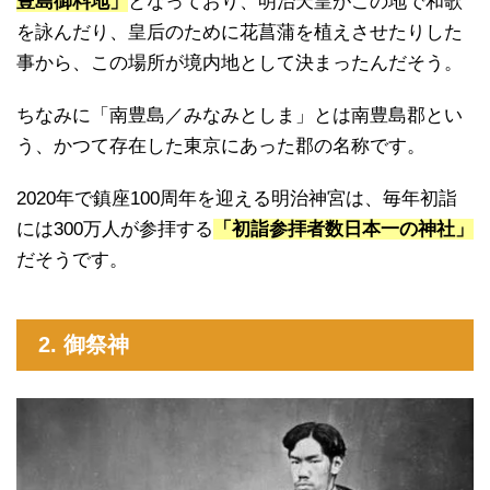
豊島御料地」
となっており、明治天皇がこの地で和歌
を詠んだり、皇后のために花菖蒲を植えさせたりした
事から、この場所が境内地として決まったんだそう。
ちなみに「南豊島／みなみとしま」とは南豊島郡とい
う、かつて存在した東京にあった郡の名称です。
2020年で鎮座100周年を迎える明治神宮は、毎年初詣
には300万人が参拝する
「初詣参拝者数日本一の神社」
だそうです。
2. 御祭神