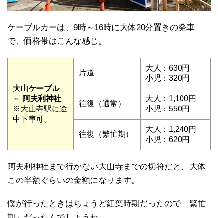
ケーブルカーは、9時～16時に大体20分置きの発車
で、価格帯はこんな感じ。
大人：630円
片道
小児：320円
大山ケーブル
⇔ 阿夫利神社
大人：1,100円
往復（通常）
※大山寺駅に途
小児：550円
中下車可。
大人：1,240円
往復（繁忙期）
小児：620円
阿夫利神社まで行かない大山寺までの切符だと、大体
この半額ぐらいの金額になります。
僕が行ったときはちょうど紅葉時期だったので「繁忙
期」だったんでしょうね…