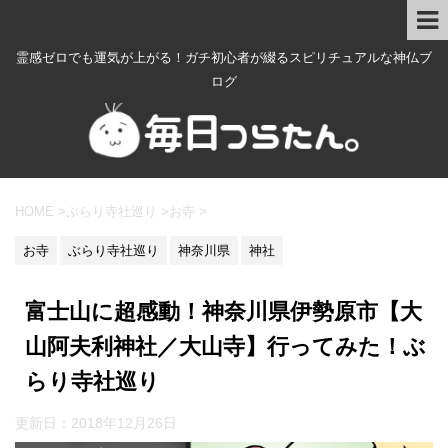
霊感ゼロでも運気が上がる！ガチ初心者が綴るスピリチュアルな神仏ブ
ログ
HOME
>
ぶらり寺社巡り
>
お寺
>
お寺
ぶらり寺社巡り
神奈川県
神社
富士山に超感動！神奈川県伊勢原市【大
山阿夫利神社／大山寺】行ってみた！ぶ
らり寺社巡り
更新日：
2018年12月26日