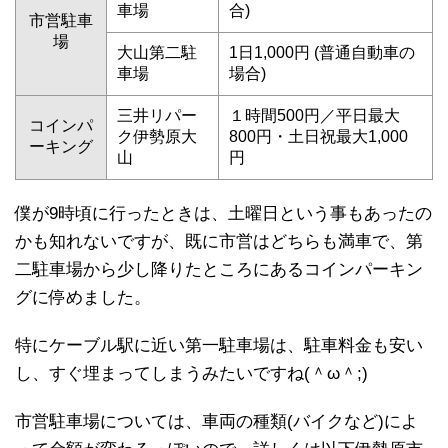
車場
合)
市営駐車
場
大山第二駐
1日1,000円 (普通自動車の
車場
場合)
三井リパー
１時間500円／平日最大
コインパ
ク伊勢原大
800円・土日祝最大1,000
ーキング
山
円
僕が9時頃に行ったときは、土曜日という事もあったの
かも知れないですが、既に市営はどちらも満車で、第
二駐車場から少し降りたところにあるコインパーキン
グに停めました。
特にケーブル駅に近い第一駐車場は、駐車料金も安い
し、すぐ埋まってしまうみたいですね(＾ω＾;)
市営駐車場については、車両の種類(バイクなど)によ