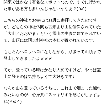
関東ではかなり有名なスポットなので、すでに行かれ
た事がある方も多いんじゃないかなあ？( 'ω' )
こちらの神社とお寺には11月に参拝してきたのです
が、どちらの神社仏閣も古来より山岳信仰されていた
「大山／おおやま」という霊山の中腹に建てられてい
て、山頂には阿夫利神社の本社が置かれています。
もちろんヘロッヘロになりながら、頑張って山頂まで
登山してきましたよｗｗｗ
てか、登っている時はかなり大変ですけど、やっぱ霊
山に登るのは気持ちよくて大好きです♪
なんか山を登っているうちに、これまで溜まった穢れ
みたいなのが、心身共にスッキリする感じがしますよ
ね(＾ω＾)