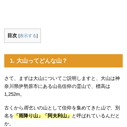
目次
[
表示する
]
1. 大山ってどんな山？
さて、まずは大山についてご説明しますと、大山は神
奈川県伊勢原市にある山岳信仰の霊山で、標高は
1,252m。
古くから
雨乞い
の山として信仰を集めてきた
山で、
別
名を
「雨降り山」「阿夫利山」
と呼ばれているんだと
か。