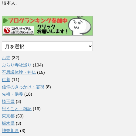
張本人。
ア
ー
カ
お寺
(32)
イ
ぶらり寺社巡り
(104)
ブ
不思議体験・神仏
(15)
供養
(11)
信仰のきっかけ・霊視
(8)
先祖・供養
(18)
埼玉県
(3)
思うこと・雑記
(16)
東京都
(59)
栃木県
(3)
神奈川県
(3)