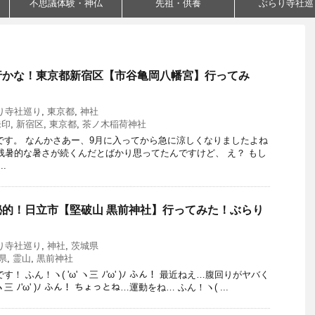
不思議体験・神仏
先祖・供養
ぶらり寺社巡
行かな！東京都新宿区【市谷亀岡八幡宮】行ってみ
り
り寺社巡り
,
東京都
,
神社
朱印
,
新宿区
,
東京都
,
茶ノ木稲荷神社
です。 なんかさあー、9月に入ってから急に涼しくなりましたよね
ょっと残暑的な暑さが続くんだとばかり思ってたんですけど、 え？ もし
.
的！日立市【堅破山 黒前神社】行ってみた！ぶらり
り寺社巡り
,
神社
,
茨城県
県
,
霊山
,
黒前神社
！ ふん！ヽ( 'ω' ヽ三 ﾉ'ω' )ﾉ ふん！ 最近ねえ…腹回りがヤバく
ヽ三 ﾉ'ω' )ﾉ ふん！ ちょっとね…運動をね… ふん！ヽ( ...