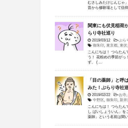
むさしみたけじんじゃ」
昔から修験場として信仰を
関東にも伏見稲荷
らり寺社巡り
2019/03/12
-
ぶら
御朱印
,
東京都
,
東伏
こんにちは！ つらたんで
う！ 花粉めの季節がっ！
ず、 ( ...
「目の薬師」と呼ば
みた！ぶらり寺社
2019/02/22
-
お寺
中野区
,
御朱印
,
新井
こんにちは！ つらたん
し ばいしょういん」を
薬師」という名前は聞いた