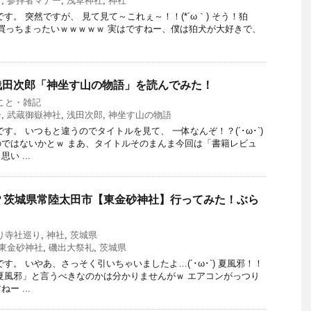
宮
,
参拝者マナー
,
浅草神社
,
神社
す。 突然ですが、 見て見て～これぇ～！！(*´ω｀) そう！狛
ｭﾌﾌﾌ、買っちまったいｗｗｗｗｗ 実はですねー、僕は狛犬が大好きで、
浅田次郎「神坐す山の物語」を読んでみた！
こと・雑記
ー
,
武蔵御嶽神社
,
浅田次郎
,
神坐す山の物語
す。 いつもと違うのでタイトルを見て、 一体なんぞ！？(´･ω･`)
ではないかとｗ まあ、タイトルそのまんま今回は「書籍レビュ
い ...
？茨城県常陸太田市【東金砂神社】行ってみた！ぶら
り寺社巡り
,
神社
,
茨城県
東金砂神社
,
磯出大祭礼
,
茨城県
す。 いやあ、さっそく引いちゃいましたよ…(´･ω･`) 夏風邪！！
夏風邪」と言うべきなのかは分かりませんがｗ エアコンがっつり
ー ...