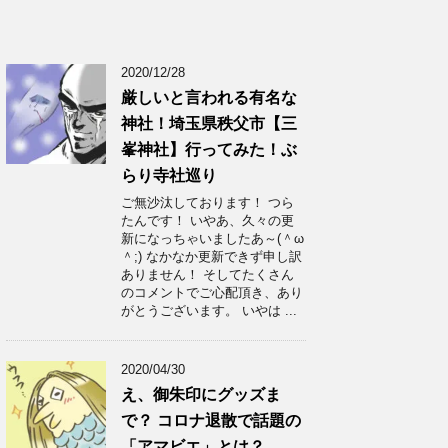
2020/12/28
厳しいと言われる有名な
神社！埼玉県秩父市【三
峯神社】行ってみた！ぶ
らり寺社巡り
ご無沙汰しております！ つら
たんです！ いやあ、久々の更
新になっちゃいましたあ～(＾ω
＾;) なかなか更新できず申し訳
ありません！ そしてたくさん
のコメントでご心配頂き、あり
がとうございます。 いやは ...
2020/04/30
え、御朱印にグッズま
で？ コロナ退散で話題の
「アマビエ」とは？