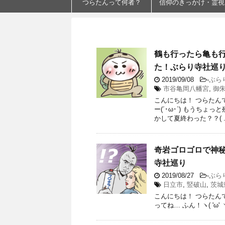
つらたんって何者？
信仰のきっかけ・霊視
鶴も行ったら亀も
た！ぶらり寺社巡
2019/09/08
-
ぶら
市谷亀岡八幡宮
,
御
こんにちは！ つらたん
ー(´･ω･`) もうち
かして夏終わった？？( ..
奇岩ゴロゴロで神秘
寺社巡り
2019/08/27
-
ぶら
日立市
,
竪破山
,
茨城
こんにちは！ つらたんです
ってね… ふん！ヽ( 'ω' 