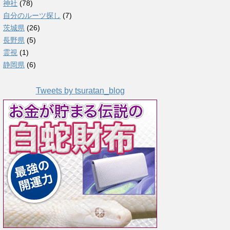
神社
(78)
自分のルーツ探し
(7)
茨城県
(26)
長野県
(5)
霊視
(1)
静岡県
(6)
Tweets by tsuratan_blog