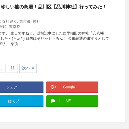
と珍しい龍の鳥居！品川区【品川神社】行ってみた！
り寺社巡り
,
東京都
,
神社
朱印
,
東京都
です。 先日ですねえ、以前記事にした西早稲田の神社「穴八幡
した～(＾ω＾) 目的はそりゃもちろん！ 金銀融通の御守りとして
」 を頂 ...
…
11
次へ »
シェア
Google+
!
はてブ
LINE