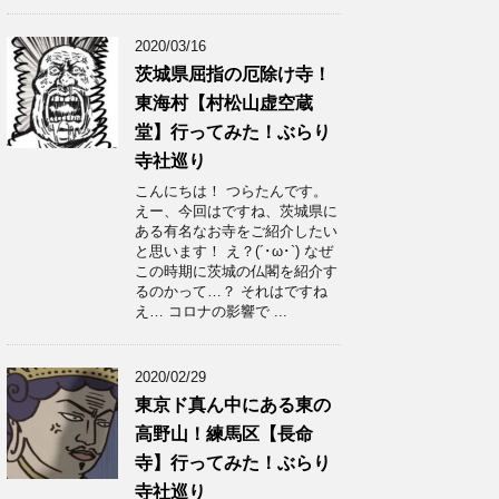
2020/03/16
茨城県屈指の厄除け寺！
東海村【村松山虚空蔵
堂】行ってみた！ぶらり
寺社巡り
こんにちは！ つらたんです。
えー、今回はですね、茨城県に
ある有名なお寺をご紹介したい
と思います！ え？(´･ω･`) なぜ
この時期に茨城の仏閣を紹介す
るのかって…？ それはですね
え… コロナの影響で ...
2020/02/29
東京ド真ん中にある東の
高野山！練馬区【長命
寺】行ってみた！ぶらり
寺社巡り