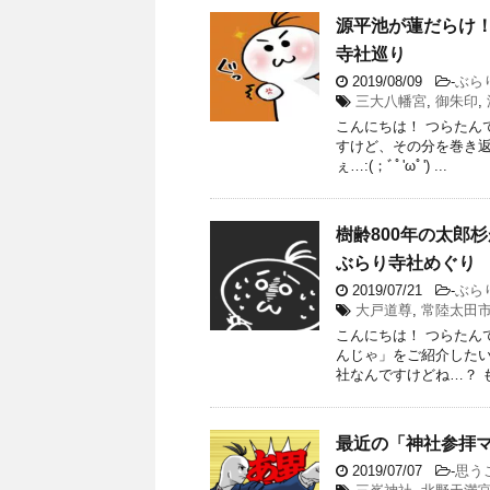
源平池が蓮だらけ
寺社巡り
2019/08/09
-
ぶら
三大八幡宮
,
御朱印
,
こんにちは！ つらたんで
すけど、その分を巻き返
ぇ…:(；ﾞﾟ'ωﾟ') ...
樹齢800年の太郎
ぶらり寺社めぐり
2019/07/21
-
ぶら
大戸道尊
,
常陸太田
こんにちは！ つらたん
んじゃ」をご紹介したい
社なんですけどね…？ もう
最近の「神社参拝
2019/07/07
-
思う