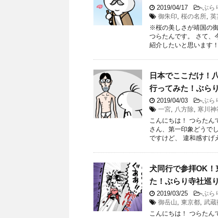
2019/04/17
-
ぶら
御朱印
,
桜の名所
,
英
※桜の美しさが靖国の御
つらたんです。 さて、
紹介したいと思います！ 
日本でここだけ！八
行ってみた！ぶら
2019/04/03
-
ぶら
一宮
,
八方除
,
寒川神
こんにちは！ つらたん
さん、第一印象どうでし
ですけど、 違和感すげえ…(
犬同行で参拝OK
た！ぶらり寺社巡
2019/03/25
-
ぶら
御岳山
,
東京都
,
武蔵
こんにちは！ つらたん