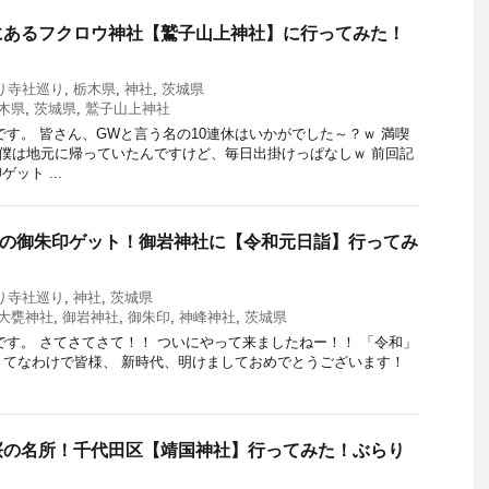
にあるフクロウ神社【鷲子山上神社】に行ってみた！
り寺社巡り
,
栃木県
,
神社
,
茨城県
木県
,
茨城県
,
鷲子山上神社
です。 皆さん、GWと言う名の10連休はいかがでした～？ｗ 満喫
) 僕は地元に帰っていたんですけど、毎日出掛けっぱなしｗ 前回記
ット ...
初の御朱印ゲット！御岩神社に【令和元日詣】行ってみ
り
り寺社巡り
,
神社
,
茨城県
大甕神社
,
御岩神社
,
御朱印
,
神峰神社
,
茨城県
です。 さてさてさて！！ ついにやって来ましたねー！！ 「令和」
)o てなわけで皆様、 新時代、明けましておめでとうございます！
桜の名所！千代田区【靖国神社】行ってみた！ぶらり