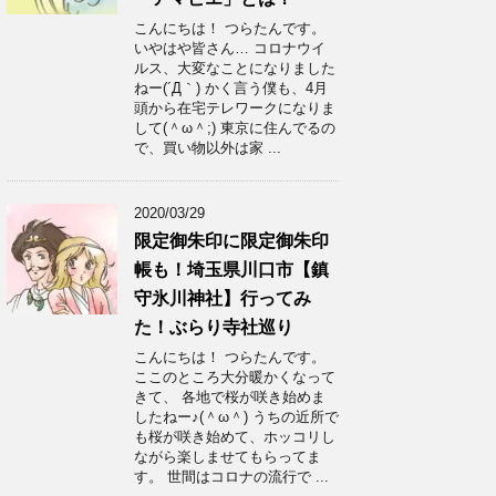
こんにちは！ つらたんです。
いやはや皆さん… コロナウイ
ルス、大変なことになりました
ねー(´Д｀) かく言う僕も、4月
頭から在宅テレワークになりま
して(＾ω＾;) 東京に住んでるの
で、買い物以外は家 ...
2020/03/29
限定御朱印に限定御朱印
帳も！埼玉県川口市【鎮
守氷川神社】行ってみ
た！ぶらり寺社巡り
こんにちは！ つらたんです。
ここのところ大分暖かくなって
きて、 各地で桜が咲き始めま
したねー♪(＾ω＾) うちの近所で
も桜が咲き始めて、ホッコリし
ながら楽しませてもらってま
す。 世間はコロナの流行で ...