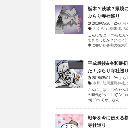
栃木？茨城？県境
ぶらり寺社巡り
2019/05/20
-
ぶら
ふくろう
,
御朱印
,
栃
こんにちは！ つらたん
できましたか？(＾ω＾
事に書いた令和の御朱印ゲ
平成最後&令和最
た！ぶらり寺社巡
2019/05/01
-
ぶら
令和
,
助川鹿島神社
,
こんにちは！ つらたん
の時代がっ！！o(ﾟ∀ﾟ
m(- -)m てか、なん ...
戦争を今に伝える
寺社巡り