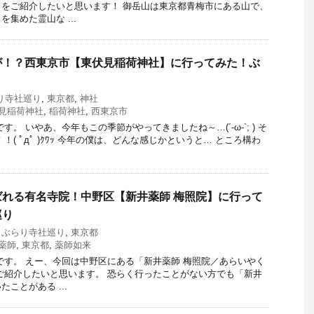
をご紹介したいと思います！ 御岳山は東京都青梅市にある山で、
集めた霊山な ...
が！？西東京市【東伏見稲荷神社】に行ってみた！ぶ
り寺社巡り
,
東京都
,
神社
見稲荷神社
,
稲荷神社
,
西東京市
す。 いやあ、今年もこの季節がやってきましたね～…(´-ω-`; ) そ
！( ﾟдﾟ )ｸﾜｯ 今年の僕は、どんな感じかというと… ところ構わ
れる有名寺院！中野区【新井薬師 梅照院】に行って
巡り
,
ぶらり寺社巡り
,
東京都
薬師
,
東京都
,
薬師如来
です。 えー、今回は中野区にある「新井薬師 梅照院／あらいやく
ご紹介したいと思います。 恐らく行ったことがない方でも「新井
ことがある ...