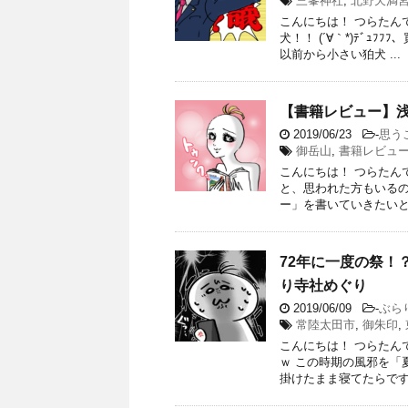
三峯神社
,
北野天満
こんにちは！ つらたんで
犬！！ (´∀｀*)ﾃﾞ
以前から小さい狛犬 ...
【書籍レビュー】
2019/06/23
-
思う
御岳山
,
書籍レビュ
こんにちは！ つらたんで
と、思われた方もいるの
ー」を書いていきたいと思
72年に一度の祭！
り寺社めぐり
2019/06/09
-
ぶら
常陸太田市
,
御朱印
,
こんにちは！ つらたんで
ｗ この時期の風邪を「
掛けたまま寝てたらですね