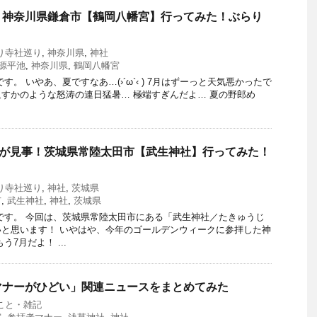
！神奈川県鎌倉市【鶴岡八幡宮】行ってみた！ぶらり
り寺社巡り
,
神奈川県
,
神社
源平池
,
神奈川県
,
鶴岡八幡宮
す。 いやあ、夏ですなあ…(›´ω`‹ ) 7月はずーっと天気悪かったで
すかのような怒涛の連日猛暑… 極端すぎんだよ… 夏の野郎め
杉が見事！茨城県常陸太田市【武生神社】行ってみた！
り寺社巡り
,
神社
,
茨城県
市
,
武生神社
,
神社
,
茨城県
です。 今回は、茨城県常陸太田市にある「武生神社／たきゅうじ
と思います！ いやはや、今年のゴールデンウィークに参拝した神
7月だよ！ ...
マナーがひどい」関連ニュースをまとめてみた
こと・雑記