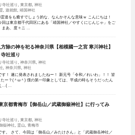
り寺社巡り
,
東京都
,
神社
霊
,
遊就館
,
靖国神社
霊達をも癒すでしょう的な、なんかそんな意味ｗ こんにちは！
今回は東京都千代田区にある「靖国神社／やすくにじんじゃ」をご
まあ、度々ニ ...
方除の神を祀る神奈川県【相模國一之宮 寒川神社】
り寺社巡り
り寺社巡り
,
神奈川県
,
神社
社
,
神奈川県
,
神社
です！ 遂に発表されましたねー！ 新元号「令和／れいわ」！！ 皆
たー？(＾ω＾) 僕の第一印象としては、平成の時もそうだったん
 ...
！東京都青梅市【御岳山／武蔵御嶽神社】に行ってみ
り
り寺社巡り
,
東京都
,
神社
御嶽神社
,
霊山
,
青梅市
です。 さて、今回は「御岳山／みたけさん」と「武蔵御岳神社／