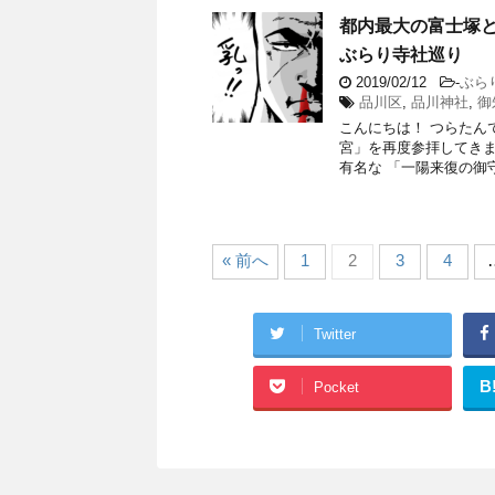
都内最大の富士塚
ぶらり寺社巡り
2019/02/12
-
ぶら
品川区
,
品川神社
,
御
こんにちは！ つらたん
宮」を再度参拝してきま
有名な 「一陽来復の御守り
« 前へ
1
2
3
4
Twitter
B
Pocket